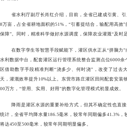
省水利厅副厅长肖红介绍，目前，全省已建成引黄、引库
8万亩，占全省耕地面积的51%，“引蓄提结合，输配用高效
保障”。同时，精准科学做好水源调度，保障农业灌溉“及时足量”
在数字孪生等智慧手段赋能下，灌区供水正从“拼脑力”
水利数据中台，配套灌区运行管理系统整合监测点位6000
区借助数字手段精准判断“浇多少、何时浇”，改变了过去
天，灌溉效率提升10%以上。东营市路庄灌区田间配套安装物
00万方，“管用、实用、好用”的数字化管理模式初显成效。
降雨是灌区水源的重要补给方式，但其不确定性也直接
统计，全省平均降水量186.5毫米，较常年同期偏多41.3%
将达450至500毫米，较常年同期明显偏多。