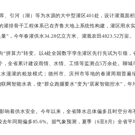
、引河（湖）等为水源的大中型灌区401处，设计灌溉面积达
”的灌排骨干工程体系已在齐鲁大地上系统性构建，灌区用水实
，今年春灌供水34.28亿立方米、灌溉农田4823.52万亩。
向“拼算力”转变。以4处全国数字孪生灌区先行先试为引领，
余个，全省累计建设雨情、水情、工情等监测点5万余处。聊城
大水漫灌的粗放模式；德州市、滨州市等地的春灌周期普遍缩
联网智能水表，使“群众跑腿要水”变为“居家智能控水”，年均
影响着供水安全。今年以来，全省降水总体偏多且时空分布
，较去年同期偏多85.6%。据气象预测，夏季（6至8月）全省