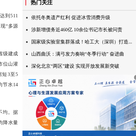
热门关注
到511
依托冬奥遗产红利促进冰雪消费升级
现“多源
涉新增债务近460亿10余位书记市长被问责
国家级实验室集群落成！哈工大（深圳）打造...
省级建成
山西曲沃：满弓发力奏响“冬季行动”奋进曲
市位山灌
深化北京“两区”建设实现开放发展新突破
短3至5
节水14
不均。据
平均降水量