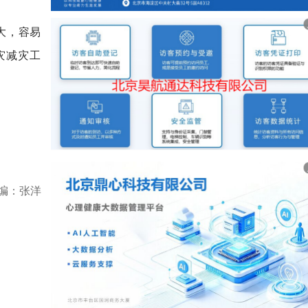
大，容易
灾减灾工
编：张洋