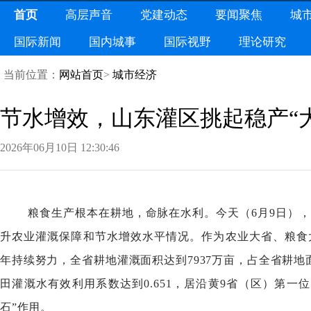
首页
高层声音
党建动态
要闻聚焦
城
国际新闻
国内城事
国际视野
理论研究
当前位置：
网站首页
>
城市经济
节水增效，山东灌区挑起稳产“
2026年06月10日12:30:46
粮食生产根本在耕地，命脉在水利。今天（6月9日）
升农业灌溉保障和节水增效水平情况。作为农业大省、粮食
年持续努力，全省耕地灌溉面积达到7937万亩，占全省耕地面
田灌溉水有效利用系数达到0.651，居沿黄9省（区）第
石”作用。