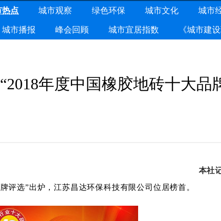
市热点
城市观察
绿色环保
城市文化
城市
城市播报
峰会回顾
城市宜居指数
《城市建设
2018年度中国橡胶地砖十大品
本社
大品牌评选”出炉，江苏昌达环保科技有限公司
位居榜首
。