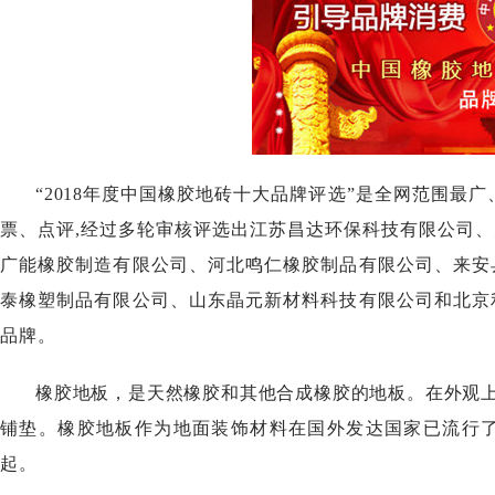
“2018年度中国橡胶地砖十大品牌评选”
是
全网范围最广
票、点评,经过多轮
审核评选
出
江苏昌达环保科技有限公司
、
广能橡胶制造有限公司
、
河北鸣仁橡胶制品有限公司
、
来安
泰橡塑制品有限公司
、
山东晶元新材料科技有限公司
和
北京
品牌。
橡胶地板，是天然橡胶和其他合成橡胶的地板。在外观
铺垫。橡胶地板作为地面装饰材料在国外发达国家已流行
起。