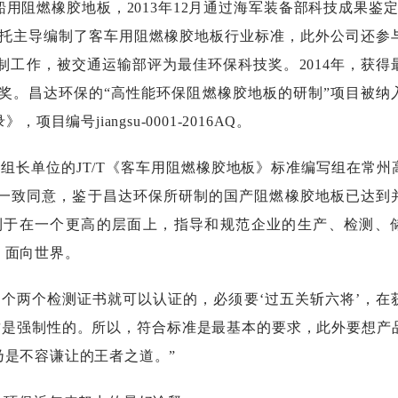
船用阻燃橡胶地板，
2013年12月通过海军装备部科技成果鉴
托主导编制了客车用阻燃橡胶地板行业标准，此外公司还参
制工作
，
被交通运输部评为最佳环保科技奖
。
2014
年
，
获得
奖。昌达环保
的
“高性能环保阻燃橡胶地板的研制”项目被纳
目编号jiangsu-0001-2016AQ。
为组长单位的
JT/T《客车用阻燃橡胶地板》标准编写组在常州
一致同意，鉴于昌达环保所研制的国产阻燃橡胶地板已达到
利于在一个更高的层面上，指导和规范企业的生产、检测、
，面向世界。
一个两个检测证书就可以认证的，必须要‘过五关斩六将’，在
这是强制性的。所以，符合标准是最基本的要求，此外要想产
是不容谦让的王者之道。”