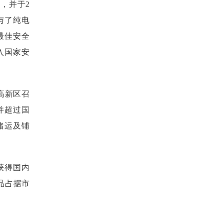
定，并于2
与了纯电
最佳安全
入国家安
高新区召
并超过国
储运及铺
获得国内
品占据市