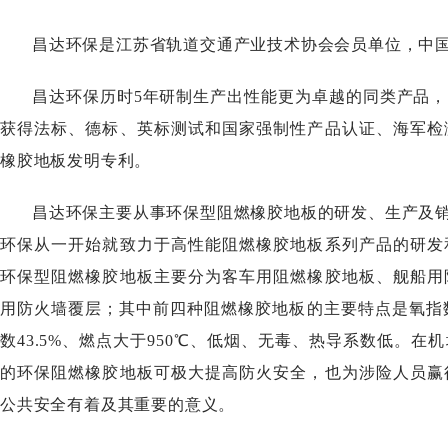
昌达环保
是江苏省轨道交通产业技术协会会员单位，中
昌达环保
历时
5年研制生产出性能更为卓越的同类产品，
获得法标、德标、英标测试和国家强制性产品认证、海军检
橡胶地板发明专利。
昌达环保
主要从事环保型阻燃橡胶地板的研发、生产及
环保
从一开始就致力于高性能阻燃橡胶地板系列产品的研发
环保型阻燃橡胶地板主要分为客车用阻燃橡胶地板、舰船用
用防火墙覆层；其中前四种阻燃橡胶地板的主要特点是氧指
数
43.5%、燃点大于950℃、低烟、无毒、热导系数低。
在机
的环保阻燃橡胶地板可极大提高防火安全，
也
为涉险人员赢
公共安全有着及其重要的意义。