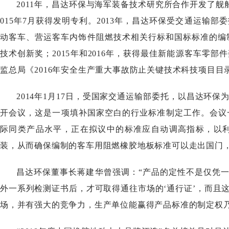
2011年
，昌达环保
与海军装备技术研究所合作开发了舰
015年7月获得发明专利。2013年
，
昌达环保
受交通运输部委
动客车、营运客车内饰件阻燃技术相关行标和国标标准的编
技术创新奖；
2015
年和
2016
年
，
获得最佳新能源客车零部件
监总局《2016
年安全生产重大事故防止
关键技术科技项目目录》，项
2014年1月17日，受国家交通运输部委托，以
昌达环保
开会议，这是一项填补国家空白的行业标准制定工作。会议
际同类产品水平，正在拟议中的标准应自动调高指标，以
装，从而确保编制的客车用阻燃橡胶地板标准可以走出国门
昌达环保董事长蒋建华
曾强调
：
“产品的定性不是仅凭
外一系列检测证书后，才可取得通往市场的‘通行证’，而且
场，并有强大的竞争力，生产单位能赢得产品标准的制定权乃