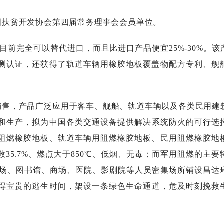
国扶贫开发协会第四届常务理事会会员单位。
目前完全可以替代进口，而且比进口产品便宜25%-30%。该
测认证，还获得了轨道车辆用橡胶地板覆盖物配方专利、舰
销售，产品广泛应用于客车、舰船、轨道车辆以及各类民用建
和生产，拟为中国各类交通设备提供解决系统防火的可行选
阻燃橡胶地板、轨道车辆用阻燃橡胶地板、民用阻燃橡胶地
数
35.7%、燃点大于850℃、低烟、无毒
；
而军用阻燃的主要
场、图书馆、商场、医院、影剧院等人员密集场所铺设
昌达
得宝贵的逃生时间，架设一条绿色生命通道，危及时刻挽救