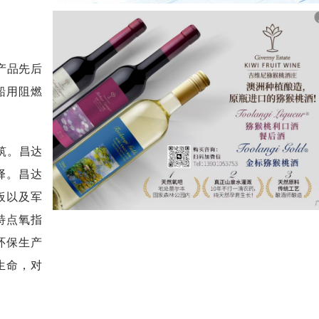
产品先后
船用阻燃
筑。
昌达
择。昌达
板以及军
特点氧指
环保
生产
生命
，
对