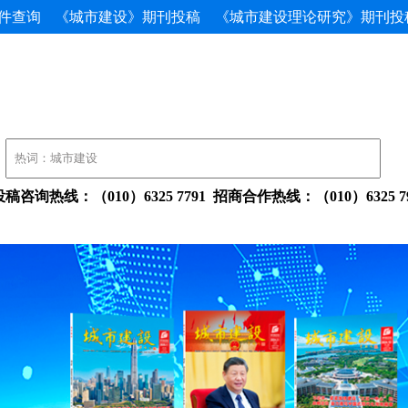
件查询
《城市建设》期刊投稿
《城市建设理论研究》期刊投
投稿咨询热线：（010）63257791招商合作热线：（010）632579