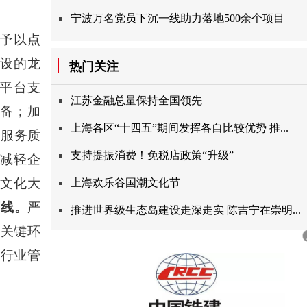
宁波万名党员下沉一线助力落地500余个项目
法予以点
建设的龙
热门关注
平台支
江苏金融总量保持全国领先
储备；加
上海各区“十四五”期间发挥各自比较优势推...
理服务质
支持提振消费！免税店政策“升级”
实减轻企
筑文化大
上海欢乐谷国潮文化节
底线。
严
推进世界级生态岛建设走深走实陈吉宁在崇明...
等关键环
升行业管