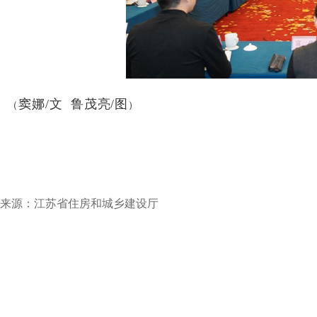
窦娜/文鲁茂亮/图
（
）
来源：江苏省住房和城乡建设厅