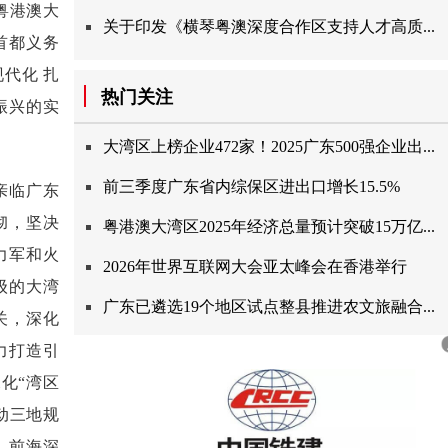
粤港澳大
关于印发《横琴粤澳深度合作区支持人才高质...
首都义务
现代化扎
热门关注
振兴的实
大湾区上榜企业472家！2025广东500强企业出...
前三季度广东省内综保区进出口增长15.5%
亲临广东
彻，坚决
粤港澳大湾区2025年经济总量预计突破15万亿...
力军和火
2026年世界互联网大会亚太峰会在香港举行
级的大湾
广东已遴选19个地区试点整县推进农文旅融合...
关，深化
力打造引
化“湾区
动三地规
、前海深