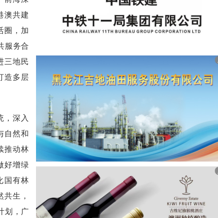
港澳共建
活圈，加
共服务合
进三地民
打造多层
统，深入
与自然和
续推动林
做好增绿
化国有林
然共生，
计划，广