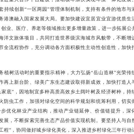
套持续创新“一区两园”管理体制机制，支持有条件的地市与
务港澳融入国家发展大局。要加快建设宜居宜业宜游优质生
业、创业、医疗、养老等领域推出更多增量政策，进一步拓展公
海洋文旅体项目，共同打造世界级滨海城市风貌带，不断增
节全流程协作，充分调动各方面积极性主动性创造性，加快
植树活动时的重要指示精神，大力弘扬“岳山造林”光荣传
作再上新台阶、绿美广东生态建设取得新成效，加快打造人
色家底”，因地制宜多种高质高效乡土阔叶树及经济树种，持
火防虫工作，加强对绿化空间的科学规划和统筹利用，切实
一步优化林业产业结构，推动产业链延伸、价值链提升，深
发展，不断探索完善生态产品价值实现机制。要坚持人与自
展工程”，协同做好城乡绿化美化，深入推进乡村绿化三年行动