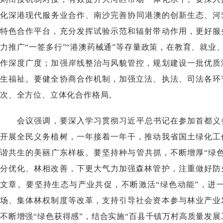
化深港现代服务业合作、南沙完善协同港澳的创新生态、河
特色合作平台，充分发挥试验示范和辐射带动作用，更好服
力推广“一签多行”“港澳药械通”等存量政策，在教育、就
作深度广度；加强岸线整治与风貌管控，规划建设一批优质
生福祉。要健全协商合作机制，加强立法、执法、司法各环
次、全方位、立体化合作格局。
会议强调，要深入学习贯彻习近平总书记在参加首都义务
开展全民义务植树，一年接着一年干，推动我省国土绿化工
谐共生的美丽广东样板。要坚持种与管共抓，不断增厚“绿
分优化、林相改善，下更大气力加强森林管护，注重做好防
文章。要坚持生态与产业共促，不断激活“绿色动能”，进
场、集体林权制度等改革，支持引导社会资本参与林业产业
不断增强“绿色获得感”，结合实施“百县千镇万村高质量发