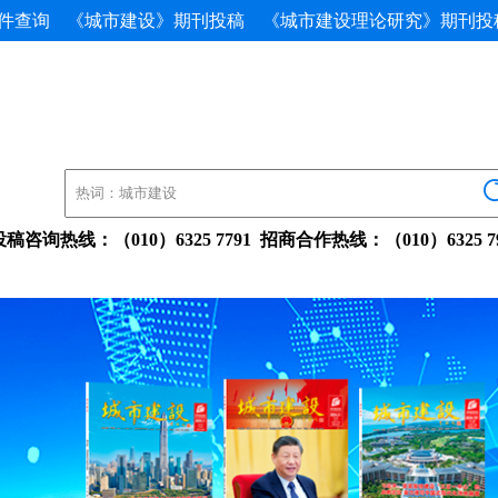
件查询
《城市建设》期刊投稿
《城市建设理论研究》期刊投
投稿咨询热线：（010）63257791招商合作热线：（010）632579