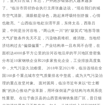
了，蓝天白云成了常态，户外跑步锻炼的人越来越多
了。”临汾市田径协会执行主席张鑫达说，“现在我们的城
市空气清新、满眼都是绿色，跑起来呼吸特别舒服，心情
也敞亮。”山西临汾地处汾渭平原，东倚太岳，西靠吕
梁，中间是汾河谷地，“两山夹一川”的“簸箕式”地形导致
大气扩散条件先天不足，污染物易堆积、难消散。当地经
济结构过去“偏煤偏重”，产业结构单一且布局不合理，在
面积达4000多平方公里的汾河谷地沿岸的平川地区曾密集
分布近10家钢铁企业和20多家焦化企业，工业排放高度集
中，大气污染久治难缓。2018年至2021年，临汾连续在全
国160多个重点城市空气质量排名中垫底，成为大气污染治
理的重点攻坚对象。面对困局，临汾市近年来以“壮士断
腕”的决心推动产业革新，用环保倒逼产业结构与布局系统
性重塑。在位于曲沃县的山西晋南钢铁集团厂区，昔日烟