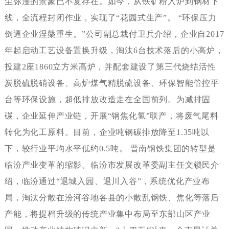
尘弥漫的景象已不复存在。如今，从铁矿粉入炉到钢材下
线，全流程封闭作业，实现了“花园式生产”。“环保压力
倒逼企业涅槃重生。”公司副总裁付卫兵介绍，企业自2017
年起启动工艺设备置换升级，淘汰6台技术落后的小高炉，
投建2座1860立方米高炉，并配套建设了第三代烧结活性
炭脱硫脱硝设备、高炉煤气精脱硫设备、环保智能管控平
台等环保设施，超低排放改造走在全国前列。为减排固
碳，企业延伸产业链，开展“钢焦化氢”联产，将废气尾料
转化为化工原料。目前，企业吨钢碳排放降至1.35吨以
下，较行业平均水平低约0.5吨。晋南钢铁集团的转型是
临汾产业变革的缩影。临汾市发展改革委副主任文锁民介
绍，临汾通过“退城入园、退川入谷”，系统优化产业布
局，淘汰分散在汾河谷地各县的小散乱钢铁、焦化等落后
产能，将提档升级的传统产业集中布局至东部山区产业