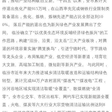
园，推动产业结构破旧立新。“十四五”以来，全市累计关
停退出焦化产能915万吨，在山西率先完成钢铁行业限制类
装备退出，焦化、炼铁、炼钢先进产能占比全部达到10
0%。落后产能的退出也为新兴绿色产业发展腾出了空
间。临汾确立了“以优美生态环境反哺经济绿色振兴”的工
作思路，构建“沿汾、沿黄、沿太岳”三大产业板块，对腾
退的环境容量实施“腾笼换鸟”，引进宁德时代、字节跳动
等龙头企业，布局氢能产业、低空经济等新赛道，培育壮
大文旅、高端加工制造、微短剧等新兴产业。与此同时，
临汾市近年来大力推进城乡清洁取暖改造和运输结构绿色
转型。累计完成84万户农村居民“煤改气”“煤改电”工程，
汾河谷地区域实现清洁取暖“全覆盖”、散煤燃烧“全清
零”。全市公交车、市区出租车、网约车已实现新能源全覆
盖，火电、煤炭等六大行业大宗货物清洁运输比例达到8