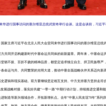
同来华进行国事访问的塞尔维亚总统武契奇举行会谈。这是会谈前，习近
，国家主席习近平在北京人民大会堂同来华进行国事访问的塞尔维亚总统
双方共同开启构建新时代中塞命运共同体的崭新篇章。两年来，中塞命运
有坚韧不拔、百折不挠的精神品质，都坚定追求独立自主、捍卫民族尊严
一条命运与共、共同繁荣的光明大道，推动中塞全面战略伙伴关系迈向新
逻辑和现实基础。双方要继续坚定相互支持。中方支持塞方坚持走符合
强发展战略对接，落实好共建“一带一路”中期行动计划，持续推进交通和
进制造等新兴领域合作，开拓新增长点。去年“中塞人民友谊70年”系列
育、体育、旅游、地方等合作，继承和发扬好中塞人民传统友谊。当前国际